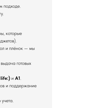
м подходе.
у.
ры, которые
джетов).
ол и плёнок — мы
выдача готовых
в
life:)
и
А1
.
ков и поддержание
 учета.