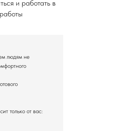
ться и работать в
 работы
ем людям не
омфортного
отового
ит только от вас: