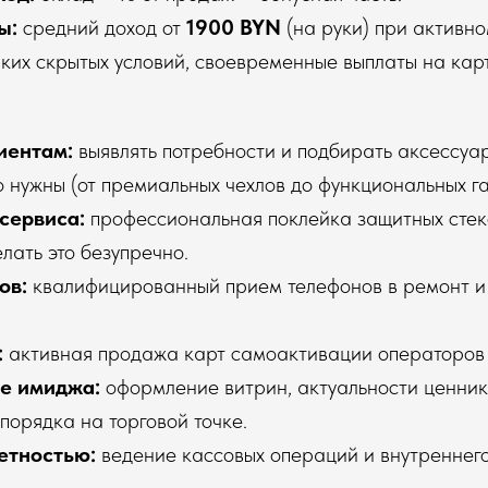
ы:
средний доход от
1900 BYN
(на руки) при активно
ких скрытых условий, своевременные выплаты на карт
иентам:
выявлять потребности и подбирать аксессуа
 нужны (от премиальных чехлов до функциональных га
сервиса:
профессиональная поклейка защитных стек
лать это безупречно.
ов:
квалифицированный прием телефонов в ремонт и 
:
активная продажа карт самоактивации операторо
е имиджа:
оформление витрин, актуальности ценни
порядка на торговой точке.
четностью:
ведение кассовых операций и внутреннего