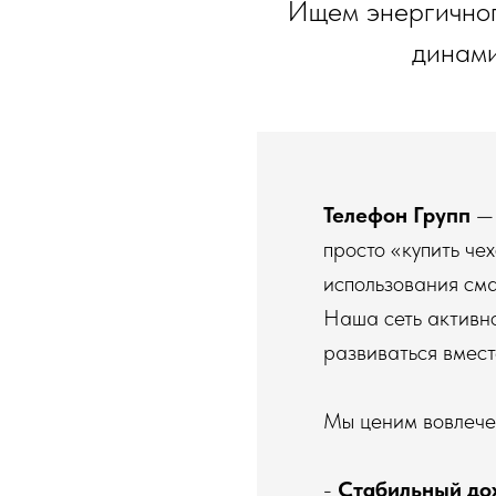
Ищем энергичного
динами
Телефон Групп
— 
просто «купить че
использования см
Наша сеть активно
развиваться вмест
Мы ценим вовлечен
-
Стабильный до