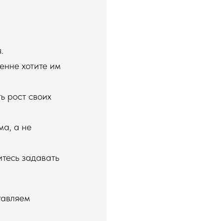
.
енне хотите им
ь рост своих
ма, а не
итесь задавать
тавляем