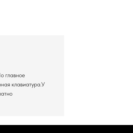
Но главное
рная клавиатура.У
латно