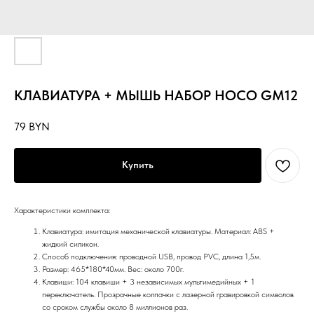
КЛАВИАТУРА + МЫШЬ НАБОР HOCO GM12
79
BYN
Купить
Характеристики комплекта:
Клавиатура: имитация механической клавиатуры. Материал: ABS +
жидкий силикон.
Способ подключения: проводной USB, провод PVC, длина 1,5м.
Размер: 465*180*40мм. Вес: около 700г.
Клавиши: 104 клавиши + 3 независимых мультимедийных + 1
переключатель. Прозрачные колпачки с лазерной гравировкой символов
со сроком службы около 8 миллионов раз.