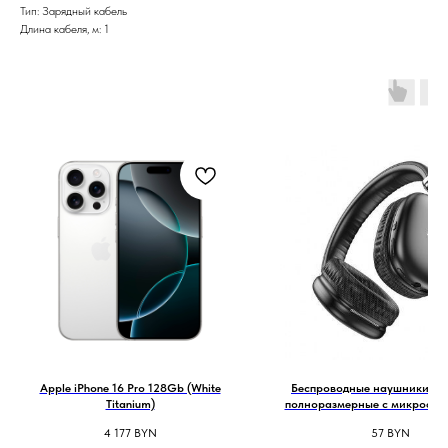
Тип: Зарядный кабель
Длина кабеля, м: 1
Apple iPhone 16 Pro 128Gb (White
Беспроводные наушники H
Titanium)
полноразмерные с микрофоно
черный
4 177
BYN
57
BYN