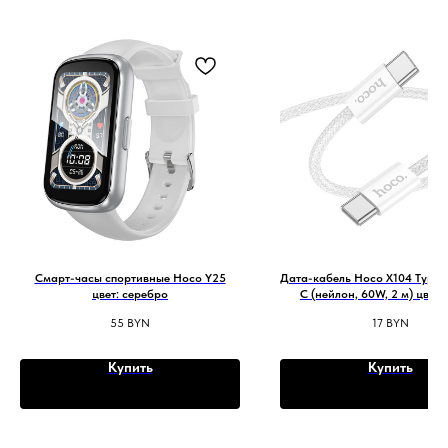
Смарт-часы спортивные Hoco Y25
Дата-кабель Hoco X104 Type-C
цвет: серебро
C (нейлон, 60W, 2 м) цвет:
55
BYN
17
BYN
Купить
Купить