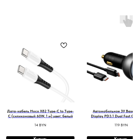
Дата-кабель Hoco X82 Type-C to Type-
Автомобильное ЗУ Baseus D
C (силиконовый 60W, 1 м) цвет: белый
Display PD3.1 Dual Fast Cha
Charger U+C 140W Set - Obsid
14
BYN
119
BYN
(With Superior Series Fast
(CGZX070001) купить о
Купить
Купить