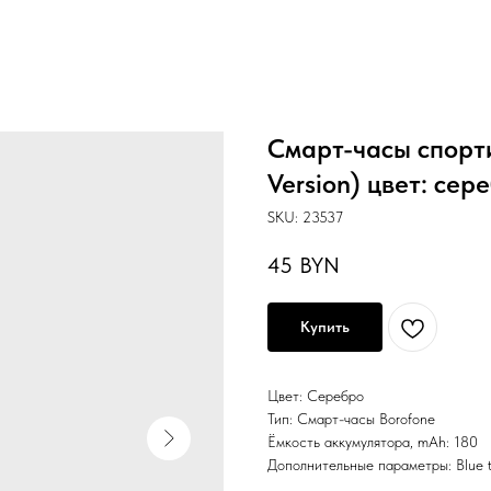
Смарт-часы спорти
Version) цвет: сер
SKU:
23537
45
BYN
Купить
Цвет: Серебро
Тип: Смарт-часы Borofone
Ёмкость аккумулятора, mAh: 180
Дополнительные параметры: Blue