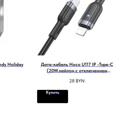
dy Holiday
Дата-кабель Hoco U117 IP -Type-C
(20W,нейлон,с отключением
питания) цвет: Чёрный
28
BYN
Купить