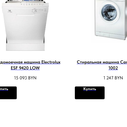
домоечная машина Electrolux
Стиральная машина Can
ESF 9420 LOW
1002
15 093
BYN
1 247
BYN
пить
Купить