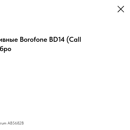
вные Borofone BD14 (Call
ебро
 trum AB5682B