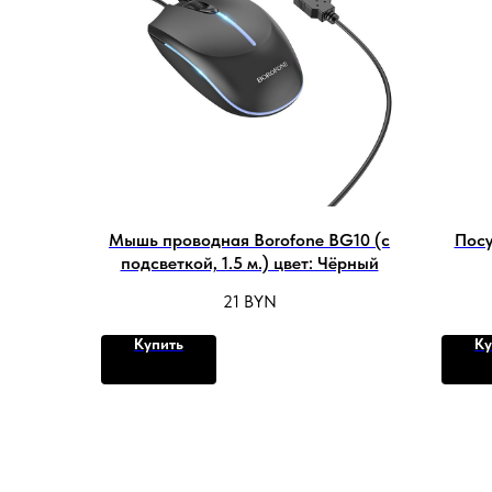
Мышь проводная Borofone BG10 (с
Посу
подсветкой, 1.5 м.) цвет: Чёрный
21
BYN
Купить
Ку