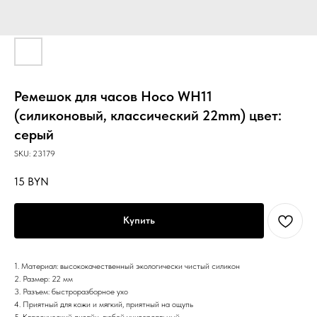
Ремешок для часов Hoco WH11
(силиконовый, классический 22mm) цвет:
серый
SKU:
23179
15
BYN
Купить
1. Материал: высококачественный экологически чистый силикон
2. Размер: 22 мм
3. Разъем: быстроразборное ухо
4. Приятный для кожи и мягкий, приятный на ощупь
5. Классический дизайн, любой универсальный