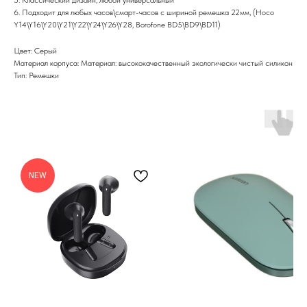
6. Подходит для любых часов\смарт-часов с шириной ремешка 22мм, (Hoco
Y14\Y16\Y20\Y21\Y22\Y24\Y26\Y28, Borofone BD5\BD9\BD11)
Цвет: Серый
Материал корпуса: Материал: высококачественный экологически чистый силикон
Тип: Ремешки
NEW