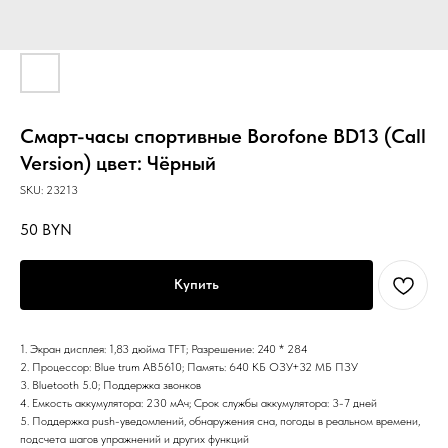
Смарт-часы спортивные Borofone BD13 (Call
Version) цвет: Чёрный
SKU:
23213
50
BYN
Купить
1. Экран дисплея: 1,83 дюйма TFT; Разрешение: 240 * 284
2. Процессор: Blue trum AB5610; Память: 640 КБ ОЗУ+32 МБ ПЗУ
3. Bluetooth 5.0; Поддержка звонков
4. Емкость аккумулятора: 230 мАч; Срок службы аккумулятора: 3-7 дней
5. Поддержка push-уведомлений, обнаружения сна, погоды в реальном времени,
подсчета шагов упражнений и других функций