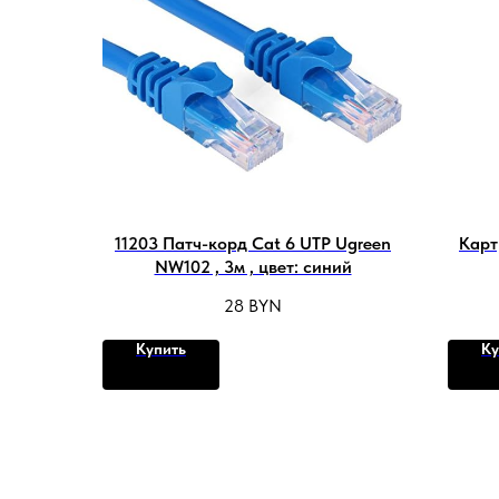
11203 Патч-корд Cat 6 UTP Ugreen
Карт
NW102 , 3м , цвет: синий
28
BYN
Купить
Ку