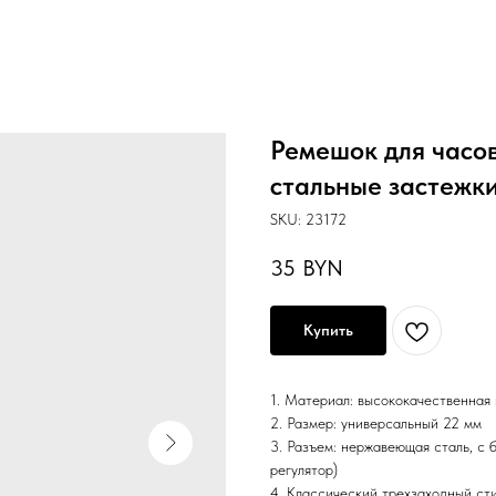
Ремешок для часо
стальные застежк
SKU:
23172
35
BYN
Купить
1. Материал: высококачественная
2. Размер: универсальный 22 мм
3. Разъем: нержавеющая сталь, с
регулятор)
4. Классический трехзаходный ст