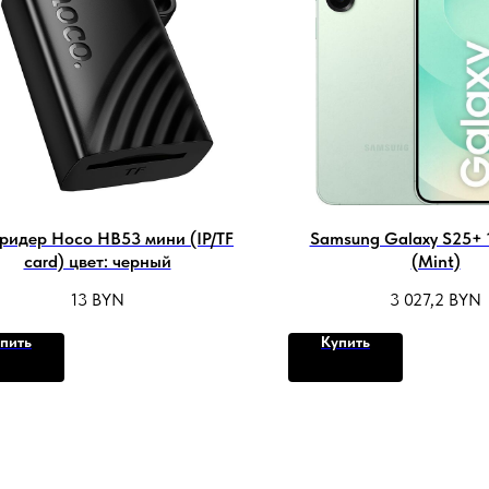
ридер Hoco HB53 мини (IP/TF
Samsung Galaxy S25+
card) цвет: черный
(Mint)
13
BYN
3 027,2
BYN
пить
Купить