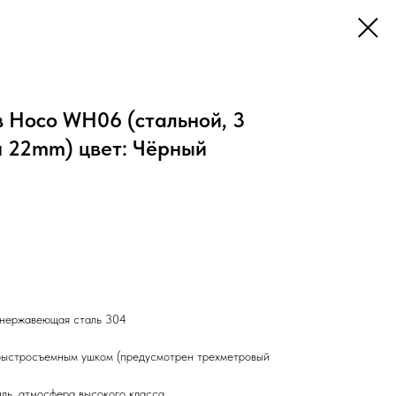
в Hoco WH06 (стальной, 3
и 22mm) цвет: Чёрный
 нержавеющая сталь 304
 быстросъемным ушком (предусмотрен трехметровый
иль, атмосфера высокого класса