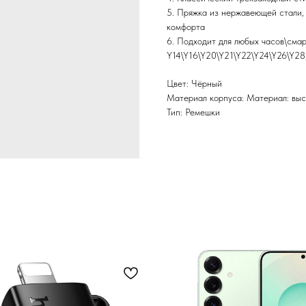
5. Пряжка из нержавеющей стали,
комфорта
6. Подходит для любых часов\сма
Y14\Y16\Y20\Y21\Y22\Y24\Y26\Y28
Цвет: Чёрный
Материал корпуса: Материал: вы
Тип: Ремешки