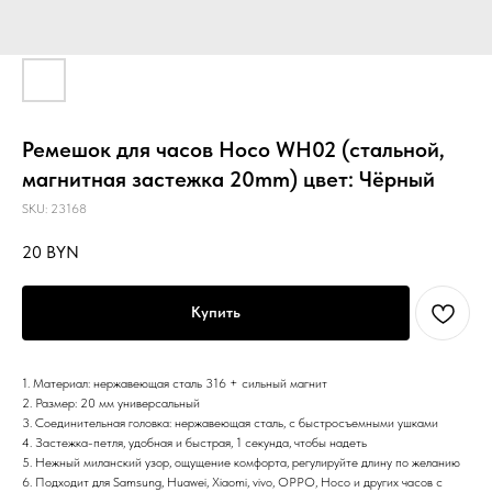
Ремешок для часов Hoco WH02 (стальной,
магнитная застежка 20mm) цвет: Чёрный
SKU:
23168
20
BYN
Купить
1. Материал: нержавеющая сталь 316 + сильный магнит
2. Размер: 20 мм универсальный
3. Соединительная головка: нержавеющая сталь, с быстросъемными ушками
4. Застежка-петля, удобная и быстрая, 1 секунда, чтобы надеть
5. Нежный миланский узор, ощущение комфорта, регулируйте длину по желанию
6. Подходит для Samsung, Huawei, Xiaomi, vivo, OPPO, Hoco и других часов с