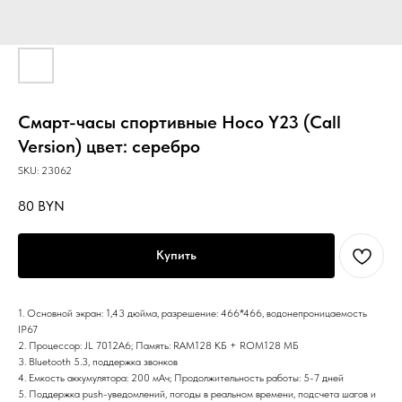
Смарт-часы спортивные Hoco Y23 (Call
Version) цвет: серебро
SKU:
23062
80
BYN
Купить
1. Основной экран: 1,43 дюйма, разрешение: 466*466, водонепроницаемость
IP67
2. Процессор: JL 7012A6; Память: RAM128 КБ + ROM128 МБ
3. Bluetooth 5.3, поддержка звонков
4. Емкость аккумулятора: 200 мАч; Продолжительность работы: 5-7 дней
5. Поддержка push-уведомлений, погоды в реальном времени, подсчета шагов и