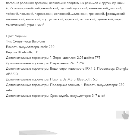
погоды в реальном времени, нескольких спортивных режимов и других функций
6. 22 языка: китайский, английский, русский, арабский, вьетнамский, датский,
тайский, польский, персидский, испанский, малайский, греческий, французский,
итальянский, немецкий, португальский, турецкий, латинский, румынский, иврит,
мьянманский, украинский
Цвет: Чёрный
Тип: Смарт-часы Borofone
Ёмкость аккумулятора, mAh: 220
Версия Bluetooth: 5.0
Дополнительные параметры: 1. Экран дисплея: 2,01 дюйма TFT
Дополнительные параметры: Разрешение: 240 * 296
Дополнительные параметры: Водонепроницаемость IPX4 2. Процессор: Zhongke
AB5610
Дополнительные параметры: Память: 32 МБ 3. Bluetooth: 5.0
Дополнительные параметры: Поддержка звонков 4. Емкость аккумулятора: 220
мАч
Дополнительные параметры: Срок службы аккумулятора: 3-7 дней