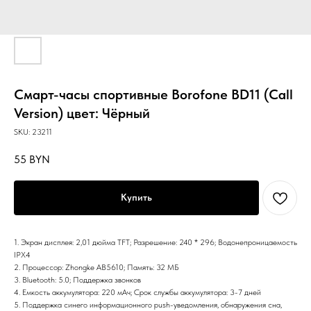
Смарт-часы спортивные Borofone BD11 (Call
Version) цвет: Чёрный
SKU:
23211
55
BYN
Купить
1. Экран дисплея: 2,01 дюйма TFT; Разрешение: 240 * 296; Водонепроницаемость
IPX4
2. Процессор: Zhongke AB5610; Память: 32 МБ
3. Bluetooth: 5.0; Поддержка звонков
4. Емкость аккумулятора: 220 мАч; Срок службы аккумулятора: 3-7 дней
5. Поддержка синего информационного push-уведомления, обнаружения сна,