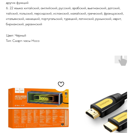
других функций
6. 22 языка: китайский, английский, русский, арабский, вьетнамский, датский,
тайский, польский, персидский, испанский, малайский, греческий, французский,
итальянский, немецкий, португальский, турецкий, латинский, румынский, иврит,
бирманский, украинский
Цвет: Чёрный
Тип: Смарт-часы Hoco