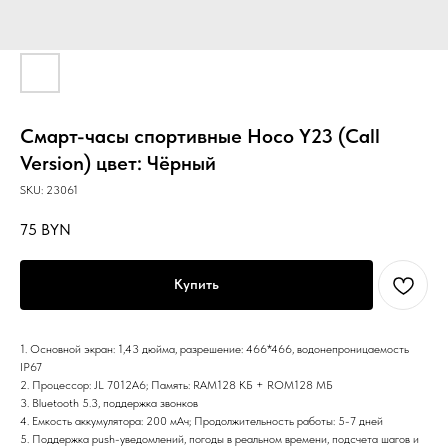
Смарт-часы спортивные Hoco Y23 (Call
Version) цвет: Чёрный
SKU:
23061
75
BYN
Купить
1. Основной экран: 1,43 дюйма, разрешение: 466*466, водонепроницаемость
IP67
2. Процессор: JL 7012A6; Память: RAM128 КБ + ROM128 МБ
3. Bluetooth 5.3, поддержка звонков
4. Емкость аккумулятора: 200 мАч; Продолжительность работы: 5-7 дней
5. Поддержка push-уведомлений, погоды в реальном времени, подсчета шагов и