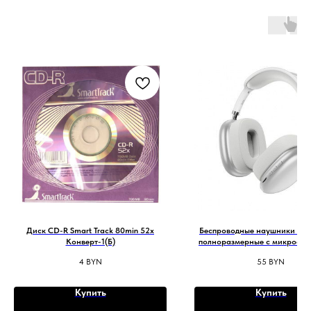
Диск CD-R Smart Track 80min 52x
Беспроводные наушники Hoc
Конверт-1(Б)
полноразмерные с микрофон
серебро
4
BYN
55
BYN
Купить
Купить