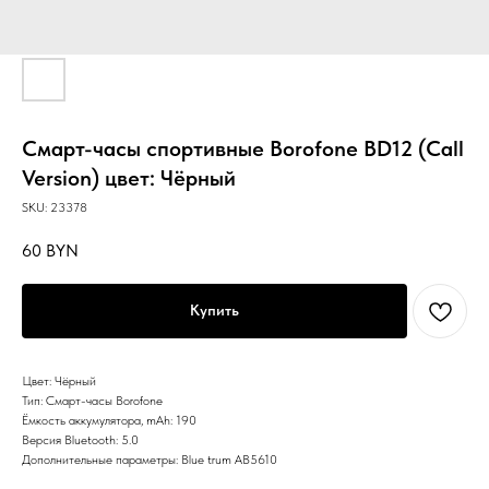
Смарт-часы спортивные Borofone BD12 (Call
Version) цвет: Чёрный
SKU:
23378
60
BYN
Купить
Цвет: Чёрный
Тип: Смарт-часы Borofone
Ёмкость аккумулятора, mAh: 190
Версия Bluetooth: 5.0
Дополнительные параметры: Blue trum AB5610