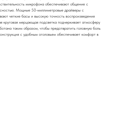
вствительность микрофона обеспечивают общение с
 ясностью. Мощные 50-миллиметровые драйверы с
ают четкие басы и высокую точность воспроизведения
ая круговая мерцающая подсветка подчеркивает атмосферу
ботана таким образом, чтобы предотвратить головную боль
конструкция с удобным оголовьем обеспечивает комфорт в