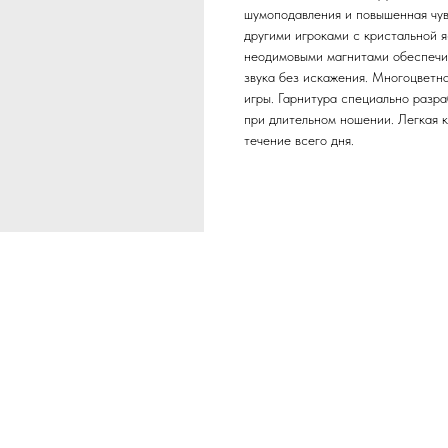
шумоподавления и повышенная чу
другими игроками с кристальной
неодимовыми магнитами обеспечив
звука без искажения. Многоцветн
игры. Гарнитура специально разра
при длительном ношении. Легкая 
течение всего дня.