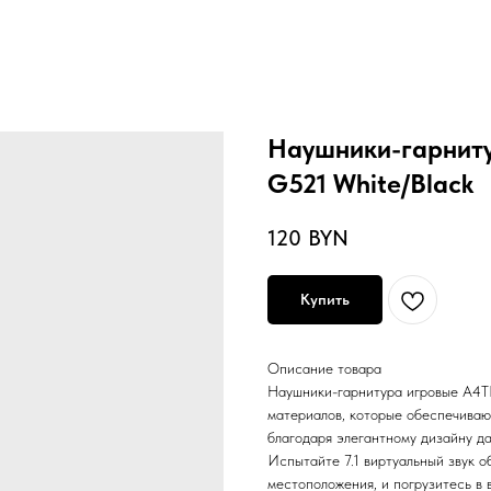
Наушники-гарниту
G521 White/Black
120
BYN
Купить
Описание товара
Наушники-гарнитура игровые A4T
материалов, которые обеспечиваю
благодаря элегантному дизайну д
Испытайте 7.1 виртуальный звук о
местоположения, и погрузитесь в 