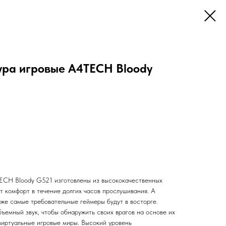
ра игровые A4TECH Bloody
ECH Bloody G521 изготовлены из высококачественных
т комфорт в течение долгих часов прослушивания. А
аже самые требовательные геймеры будут в восторге.
бъемный звук, чтобы обнаружить своих врагов на основе их
виртуальные игровые миры. Высокий уровень