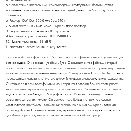
5. Совместим с настольными компьютерами, ноутбуками и большинством
мобильных телефонов с одним разъемом Type-C, таких как Samsung, Xiaomi,
Huawei и т. д.
6. Размер: 106*106*236,8 мм; Вес: 210 г
7. В комплекте OTG USB-мама - Type-C-папа адаптер.
8. Регулируемый угол наклона 180 градусов.
9. Частотная характеристика: 100-15000 Hz
10. Чувствительность: -36 dBFS.
11. Частота дискретизации: 24bit / 48kHz.
Настольный микрофон Hoco L16 - это стильное и функциональное решение для
записи аудио. Он оснащен удобным Type-C входным интерфейсом, который
обеспечивает стабильное соединение с настольными компьютерами, ноутбуками
и совместимыми мобильными телефонами. С микрофоном Hoco L16 Вы сможете
наслаждаться кристально чистым звуком благодаря цифровому шумоподавлению.
Он также поддерживает функцию мониторинга, позволяя Вам контролировать
качество звука в реальном времени. С одной кнопкой Вы можете легко отключить
звук, когда это необходимо. Микрофон Hoco L16 является универсальным
решением для записи аудио. Он совместим с большинством настольных
компьютеров, ноутбуков и мобильных телефонов с выходом Type-C, включая
Samsung, Xiaomi, Huawei и другие популярные модели. Благодаря компактному
дизайну и черному цвету, он отлично впишется в любой интерьер.