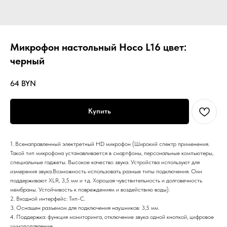
Микрофон настольный Hoco L16 цвет:
черный
64
BYN
Купить
1. Всенаправленный электретный HD микрофон (Широкий спектр применения.
Такой тип микрофона устанавливается в смартфоны, персональные компьютеры,
специальные гаджеты. Высокое качество звука. Устройства используют для
измерения звука.Возможность использовать разные типы подключения. Они
поддерживают XLR, 3,5 мм и т.д. Хорошая чувствительность и долговечность
мембраны. Устойчивость к повреждениям и воздействию воды).
2. Входной интерфейс: Тип-C.
3. Оснащен разъемом для подключения наушников: 3,5 мм.
4. Поддержка: функция мониторинга, отключение звука одной кнопкой, цифровое
шумоподавление.