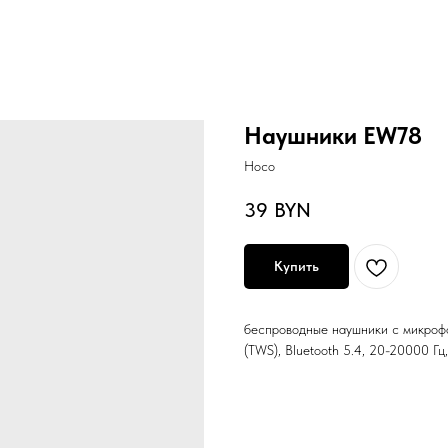
Наушники EW78
Hoco
39
BYN
Купить
беспроводные наушники с микрофо
(TWS), Bluetooth 5.4, 20-20000 Гц