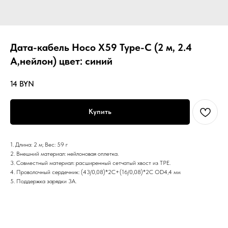
Дата-кабель Hoco X59 Type-C (2 м, 2.4
A,нейлон) цвет: синий
14
BYN
Купить
1. Длина: 2 м; Вес: 59 г
2. Внешний материал: нейлоновая оплетка.
3. Совместный материал: расширенный сетчатый хвост из TPE.
4. Проволочный сердечник: (43/0,08)*2C+(16/0,08)*2C OD4,4 мм
5. Поддержка зарядки 3А.