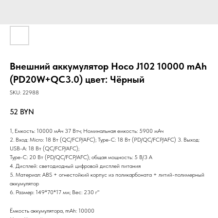
Внешний аккумулятор Hoco J102 10000 mAh
(PD20W+QC3.0) цвет: Чёрный
SKU:
22988
52
BYN
1, Емкость: 10000 мАч 37 Втч; Номинальная емкость: 5900 мАч
2. Вход: Micro: 18 Вт (QC/FCP/AFC); Type-C: 18 Вт (PD/QC/FCP/AFC) 3. Выход:
USB-A: 18 Вт (QC/FCP/AFC);
Type-C: 20 Вт (PD/QC/FCP/AFC); общая мощность: 5 В/3 А
4. Дисплей: светодиодный цифровой дисплей питания
5. Материал: ABS + огнестойкий корпус из поликарбоната + литий-полимерный
аккумулятор
6. Размер: 149*70*17 мм; Вес: 230 г"
Ёмкость аккумулятора, mAh: 10000