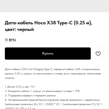
Дата-кабель Hoco X38 Type-C (0.25 м),
цвет: черный
11
BYN
Купить
Дата-кабель X38 Cool Charging Type-C, зарядный кабель 3,0A, синхронизации
данных, 0.25 м, корпус из алюминиевого сплава, анти-скручивание, нейлоновая
оплетка
1. Длина: 0.25 м, вес: 15 г.
2. Материал: нейлон + корпус из алюминиевого сплава + TPE.
3. Поддержка зарядки и передачи данных.
4. Четырехжильная луженая бескислородная медная проволока с сердечником
(нейлоновая проволока 26 / 0,1 + 250D) * 2C + (нейлоновая проволока 10 / 0,1 +
250D) * 2C OD = 3,2 мм