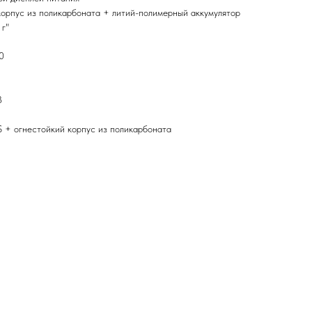
корпус из поликарбоната + литий-полимерный аккумулятор
 г"
0
B
 + огнестойкий корпус из поликарбоната