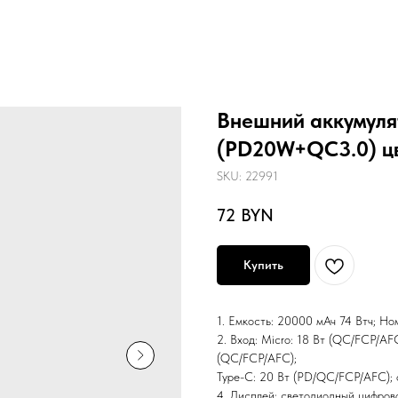
Внешний аккумуля
(PD20W+QC3.0) цв
SKU:
22991
72
BYN
Купить
1. Емкость: 20000 мАч 74 Втч; Но
2. Вход: Micro: 18 Вт (QC/FCP/AF
(QC/FCP/AFC);
Type-C: 20 Вт (PD/QC/FCP/AFC); 
4. Дисплей: светодиодный цифров