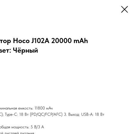
тор Hoco J102A 20000 mAh
ет: Чёрный
минальная емкость: 11800 мАч
C); Type-C: 18 Вт (PD/QC/FCP/AFC) 3. Выход: USB-A: 18 Вт
общая мощность: 5 В/3 А
ой дисплей питания