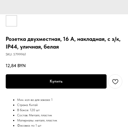
Розетка двухместная, 16 А, накладная, с з/к,
IP44, уличная, белая
SKU:
5799961
12,84
BYN
Купить
Мин. кол-во для заказа: 1
Страна: Китай
В боксе: 120 шт
Состав: Металл, пластик
Материалы: металл, пластик
Фасовка: по 1 шт