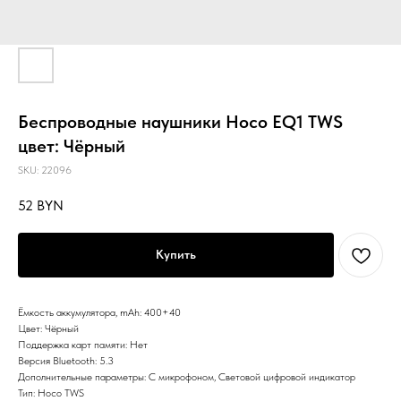
Беспроводные наушники Hoco EQ1 TWS
цвет: Чёрный
SKU:
22096
52
BYN
Купить
Ёмкость аккумулятора, mAh: 400+40
Цвет: Чёрный
Поддержка карт памяти: Нет
Версия Bluetooth: 5.3
Дополнительные параметры: С микрофоном, Световой цифровой индикатор
Тип: Hoco TWS