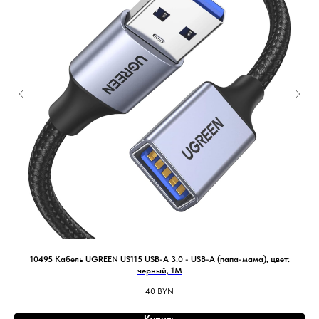
ном
10495 Кабель UGREEN US115 USB-A 3.0 - USB-A (папа-мама), цвет:
черный, 1M
40
BYN