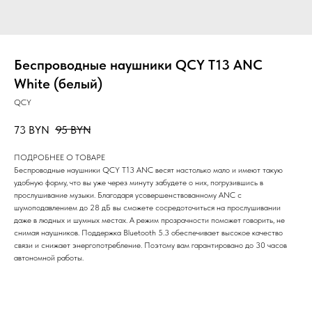
Беспроводные наушники QCY T13 ANC
White (белый)
QCY
73
BYN
95
BYN
ПОДРОБНЕЕ О ТОВАРЕ
Беспроводные наушники QCY T13 ANC весят настолько мало и имеют такую
удобную форму, что вы уже через минуту забудете о них, погрузившись в
прослушивание музыки. Благодаря усовершенствованному ANC с
шумоподавлением до 28 дБ вы сможете сосредоточиться на прослушивании
даже в людных и шумных местах. А режим прозрачности поможет говорить, не
снимая наушников. Поддержка Bluetooth 5.3 обеспечивает высокое качество
связи и снижает энергопотребление. Поэтому вам гарантировано до 30 часов
автономной работы.