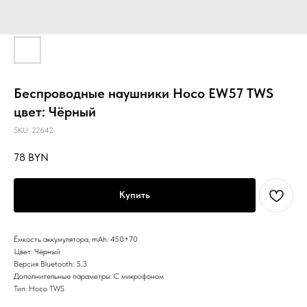
Беспроводные наушники Hoco EW57 TWS
цвет: Чёрный
SKU:
22642
78
BYN
Купить
Ёмкость аккумулятора, mAh: 450+70
Цвет: Чёрный
Версия Bluetooth: 5.3
Дополнительные параметры: С микрофоном
Тип: Hoco TWS