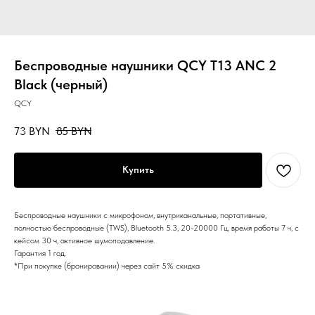
Беспроводные наушники QCY T13 ANC 2
Black (черный)
QCY
73
BYN
85
BYN
Купить
Беспроводные наушники с микрофоном, внутриканальные, портативные,
полностью беспроводные (TWS), Bluetooth 5.3, 20-20000 Гц, время работы 7 ч, с
кейсом 30 ч, активное шумоподавление.
Гарантия 1 год.
*При покупке (бронировании) через сайт 5% скидка