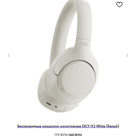
Беспроводные наушники мониторные QCY H3 White (белый)
20
119
BYN
140
BYN