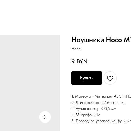
Наушники Hoco M1
Hoco
9
BYN
Купить
1. Материал: Материал: АБС+ТП
2. Длина кабеля: 1,2 м; вес: 12 г
3. Аудио штекер: Ø3,5 мм
4. Микрофон: Да
5. Проводное управление: функци