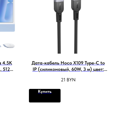
a 4.5K
Дата-кабель Hoco X109 Type-C to
, 512GB
IP (силиконовый, 60W, 3 м) цвет:
00JS)
Чёрный
21
BYN
Купить