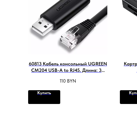
60813 Кабель консольный UGREEN
Картр
CM204 USB-A to RJ45. Длина: 3м
Цвет: черный
110
BYN
Купить
Куп