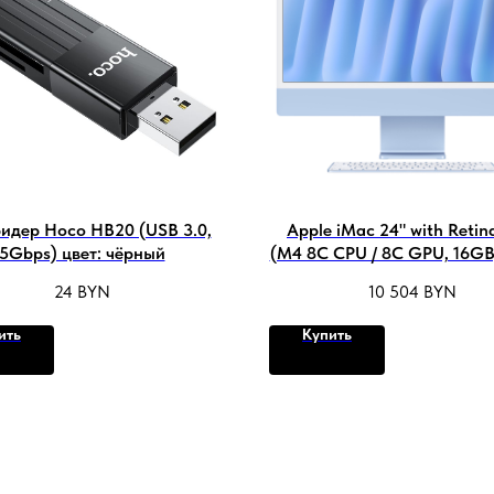
идер Hoco HB20 (USB 3.0,
Apple iMac 24" with Retin
5Gbps) цвет: чёрный
(M4 8C CPU / 8C GPU, 16GB
SSD, 2024) (Blue) (Z1E50
24
BYN
10 504
BYN
ить
Купить