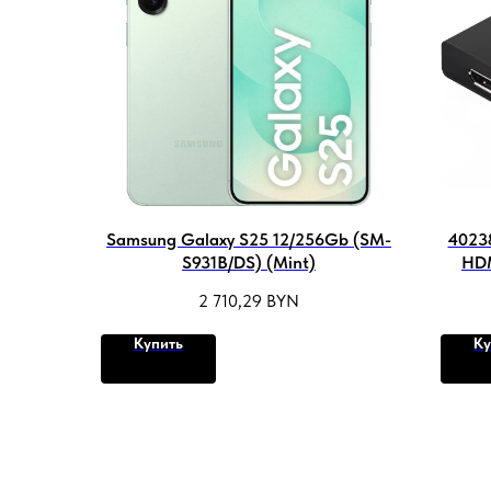
Samsung Galaxy S25 12/256Gb (SM-
4023
S931B/DS) (Mint)
HDM
2 710,29
BYN
Купить
Ку