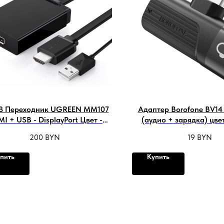
8 Переходник UGREEN MM107
Адаптер Borofone BV14 I
I + USB - DisplayPort Цвет -
(аудио + зарядка) цве
черный.
200
BYN
19
BYN
пить
Купить