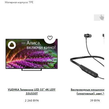
Материал корпуса: TPE
УЦЕНКА Телевизор LED 55” 4K LEFF
Беспроводные наушники Ho
55U550T
(спортивные), цвет: Чё
2 260
BYN
39
BYN