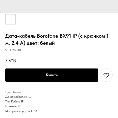
Дата-кабель Borofone BX91 IP (с крючком 1
м, 2.4 A) цвет: белый
SKU:
21630
7
BYN
Купить
Цвет: Белый
Длина кабеля, м: 1 м
Тип: Кабель IP
Разъемы: IP
Материал корпуса: ПВХ