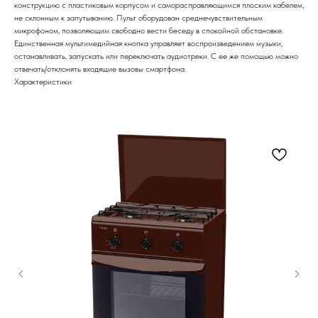
конструкцию с пластиковым корпусом и саморасправляющимся плоским кабелем,
не склонным к запутыванию. Пульт оборудован среднечувствительным
микрофоном, позволяющим свободно вести беседу в спокойной обстановке.
Единственная мультимедийная кнопка управляет воспроизведением музыки,
останавливать, запускать или переключать аудиотреки. С ее же помощью можно
отвечать/отклонять входящие вызовы смартфона.
Характеристики