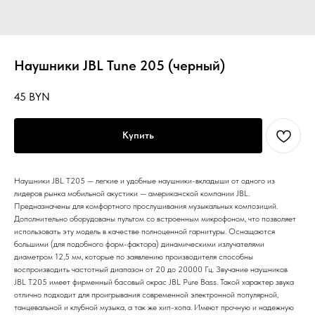
Наушники JBL Tune 205 (черный)
45
BYN
Купить
Наушники JBL T205 — легкие и удобные наушники-вкладыши от одного из
лидеров рынка мобильной акустики — американской компании JBL.
Предназначены для комфортного прослушивания музыкальных композиций.
Дополнительно оборудованы пультом со встроенным микрофоном, что позволяет
использовать эту модель в качестве полноценной гарнитуры. Оснащаются
большими (для подобного форм-фактора) динамическими излучателями
диаметром 12,5 мм, которые по заявлению производителя способны
воспроизводить частотный диапазон от 20 до 20000 Гц. Звучание наушников
JBL T205 имеет фирменный басовый окрас JBL Pure Bass. Такой характер звука
отлично подходит для проигрывания современной электронной популярной,
танцевальной и клубной музыка, а так же хип-хопа. Имеют прочную и надежную