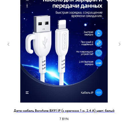
Дата-кабель Borofone BX91 IP (с крючком 1 м, 2.4 A) цвет: белый
А
7
BYN